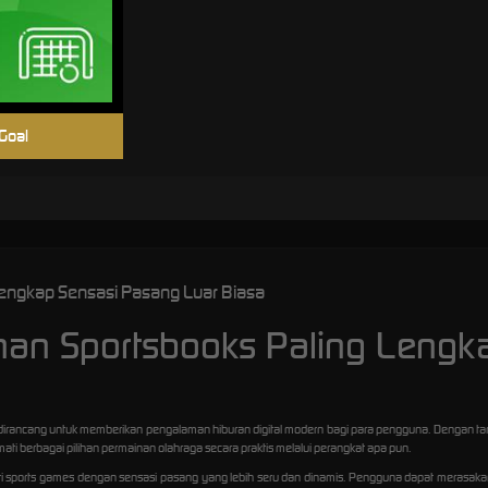
Goal
Lengkap Sensasi Pasang Luar Biasa
nan Sportsbooks Paling Lengk
 dirancang untuk memberikan pengalaman hiburan digital modern bagi para pengguna. Dengan tamp
ti berbagai pilihan permainan olahraga secara praktis melalui perangkat apa pun.
 sports games dengan sensasi pasang yang lebih seru dan dinamis. Pengguna dapat merasakan 