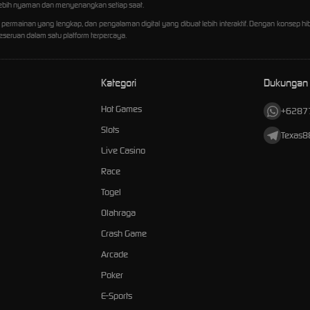
a lebih nyaman dan menyenangkan setiap saat.
n permainan yang lengkap, dan pengalaman digital yang dibuat lebih interaktif. Dengan konsep
eseruan dalam satu platform terpercaya.
Kategori
Dukungan
Hot Games
+6287
Slots
Texas88
Live Casino
Race
Togel
Olahraga
Crash Game
Arcade
Poker
E-Sports