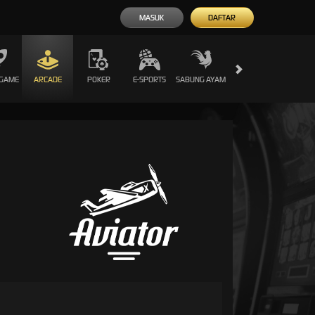
MASUK
DAFTAR
 GAME
ARCADE
POKER
E-SPORTS
SABUNG AYAM
PROMOSI