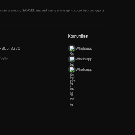
 hiburan premium, TEXAS88 menjadi ruang online yang cocok bagi pengguna
Komunitas
786513370
Whatsapp
offic
Whatsapp
Whatsapp