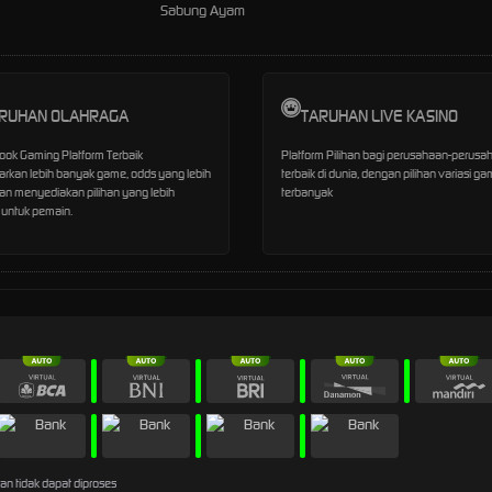
Sabung Ayam
RUHAN OLAHRAGA
TARUHAN LIVE KASINO
ook Gaming Platform Terbaik
Platform Pilihan bagi perusahaan-perusa
kan lebih banyak game, odds yang lebih
terbaik di dunia, dengan pilihan variasi g
 dan menyediakan pilihan yang lebih
terbanyak
untuk pemain.
an tidak dapat diproses