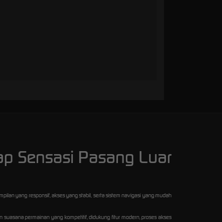
ap Sensasi Pasang Luar
ilan yang responsif, akses yang stabil, serta sistem navigasi yang mudah
suasana permainan yang kompetitif, didukung fitur modern, proses akses