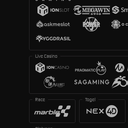
Live Casino
Race
Togel