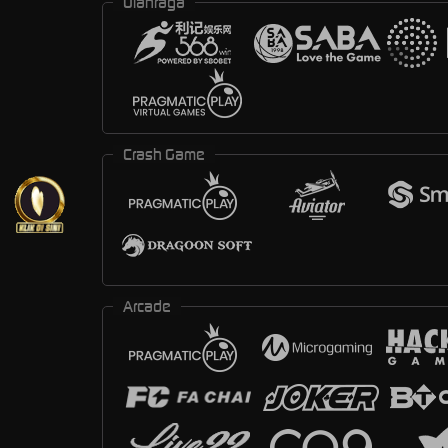
Olahraga
Crash Game
Arcade