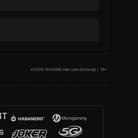
©2026 TEXAS88. Hak cipta dilindungi | 18+