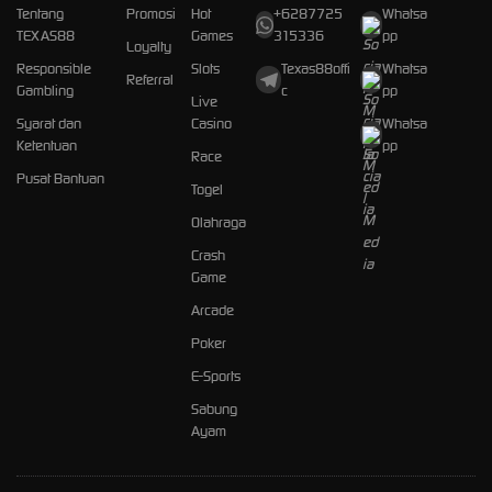
Tentang
Promosi
Hot
+6287725
Whatsa
TEXAS88
Games
315336
pp
Loyalty
Responsible
Slots
Texas88offi
Whatsa
Referral
Gambling
c
pp
Live
Syarat dan
Casino
Whatsa
Ketentuan
pp
Race
Pusat Bantuan
Togel
Olahraga
Crash
Game
Arcade
Poker
E-Sports
Sabung
Ayam