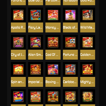
Fortune Jewels III
Goal Go Win
Pai Gow Ways
Yeti Boom
Gold Rush Cowboys
Apollo Ray of Luck
Fiery Lava
Money Empire
Blade of Fortune
Wild Mafia
City of Jewels
Alien Smash
God Of Wealth
Fortune Lions
Golden Horse Ride
Spin and Win
Imperial Majesty
Boxing Fury
Caribbean Riches
Mighty Sevens