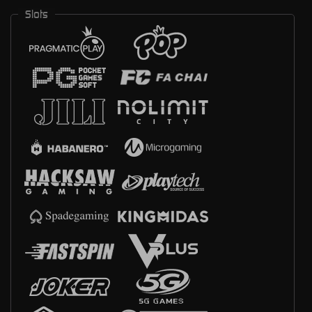
Slots