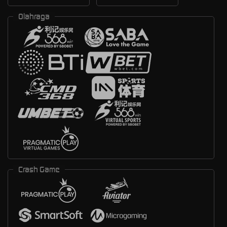
Olahraga
Crash Game