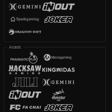
Arcade