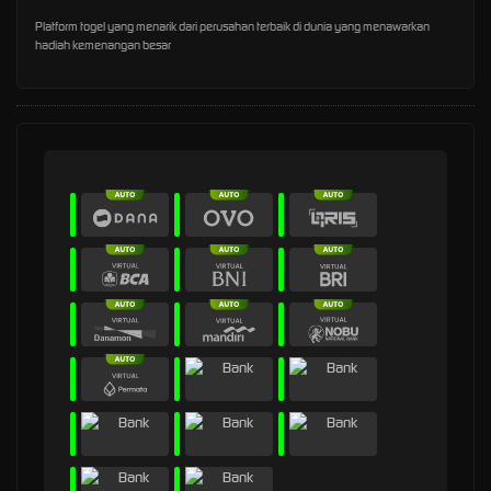
Platform togel yang menarik dari perusahan terbaik di dunia yang menawarkan
hadiah kemenangan besar