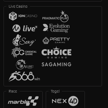
Live Casino
Race
Togel