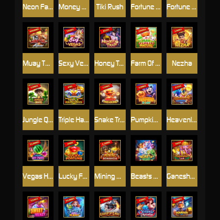
Neon Fantasy
Money Dragon
Tiki Rush
Fortune Jewels II
Fortune Jewels I
Muay Thai Fighter
Sexy Vegas
Honey Trap
Farm Of Fortune
Nezha
Jungle Quest
Triple Happiness
Snake Treasure
Pumpkins Go Lucky
Heavenly Fortunes 2
Vegas Hot Fruit
Lucky Fortune
Mining Bonanza
Beasts Of Luck
Ganesha Luck