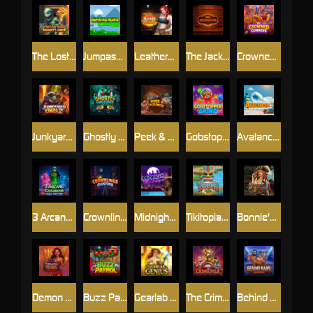
The Lost Book of Mummy’s Curse
Jumpasaurs
Leatherheads
The Jack & Rose
Crowned Corners
Junkyard Kings 2
Ghostly Hallows
Peek & Pounce
Gobstopper Grind
Avalanche
3 Arcane Cauldrons
Crownlings Clusters
Midnight Mirage
Tikitopia BoosterBelt
Bonnie's Buccaneers
Demon Queen
Buzz Patrol
Gearlab Genius
The Crime File
Behind Bars: Masterplan