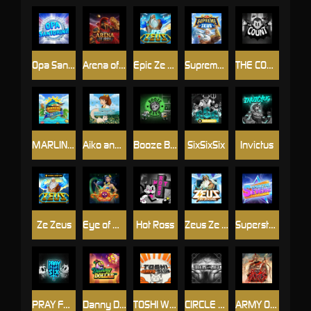
Opa Santorini!
Arena of Iron
Epic Ze Zeus
Supreme Zeus
THE COUNT
MARLIN MASTERS: THE BIG HAUL
Aiko and the Wind Spirit
Booze Bash
SixSixSix
Invictus
Ze Zeus
Eye of Medusa
Hot Ross
Zeus Ze Zecond
Superstar Sevens
PRAY FOR SIX
Danny Dollar
TOSHI WAYS CLUB
CIRCLE OF LIFE
ARMY OF ARES