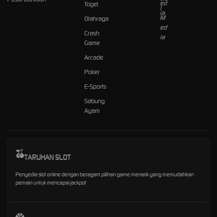
Togel
Olahraga
Crash
Game
Arcade
Poker
E-Sports
Sabung
Ayam
TARUHAN SLOT
Penyedia slot online dengan beragam pilihan game menarik yang memudahkan
pemain untuk mencapai jackpot