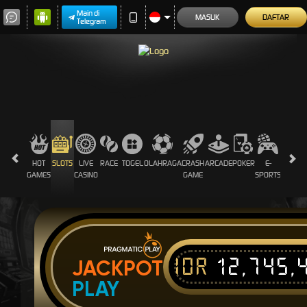
Main di
MASUK
DAFTAR
Telegram
HOT
SLOTS
LIVE
RACE
TOGEL
OLAHRAGA
CRASH
ARCADE
POKER
E-
SABUN
GAMES
CASINO
GAME
SPORTS
AYAM
IDR
12,745,
JACKPOT
PLAY