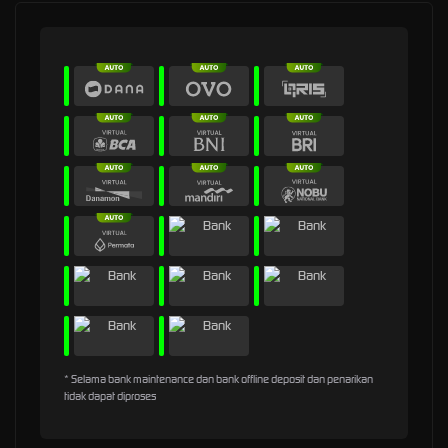
* Selama bank maintenance dan bank offline deposit dan penarikan
tidak dapat diproses