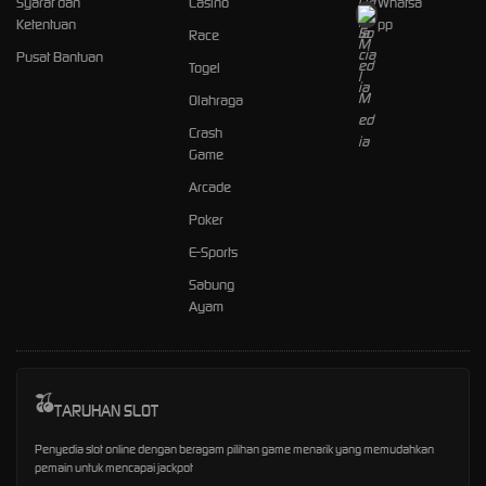
Syarat dan
Casino
Whatsa
Ketentuan
pp
Race
Pusat Bantuan
Togel
Olahraga
Crash
Game
Arcade
Poker
E-Sports
Sabung
Ayam
TARUHAN SLOT
Penyedia slot online dengan beragam pilihan game menarik yang memudahkan
pemain untuk mencapai jackpot