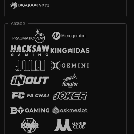
Arcade