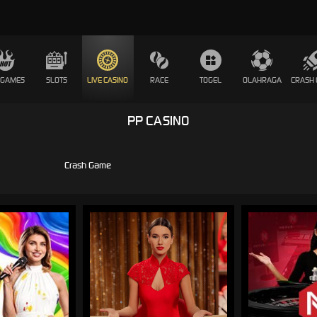
 GAMES
SLOTS
LIVE CASINO
RACE
TOGEL
OLAHRAGA
CRASH
PP CASINO
Crash Game