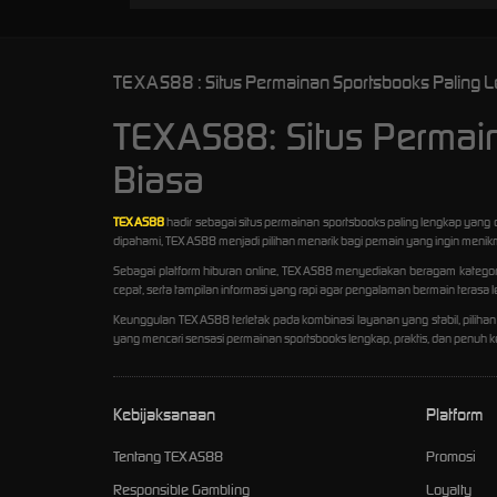
TEXAS88 : Situs Permainan Sportsbooks Paling 
TEXAS88: Situs Permai
Biasa
TEXAS88
hadir sebagai situs permainan sportsbooks paling lengkap yang
dipahami, TEXAS88 menjadi pilihan menarik bagi pemain yang ingin menikma
Sebagai platform hiburan online, TEXAS88 menyediakan beragam kategori
cepat, serta tampilan informasi yang rapi agar pengalaman bermain teras
Keunggulan TEXAS88 terletak pada kombinasi layanan yang stabil, piliha
yang mencari sensasi permainan sportsbooks lengkap, praktis, dan penuh k
Kebijaksanaan
Platform
Tentang TEXAS88
Promosi
Responsible Gambling
Loyalty