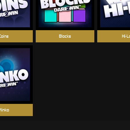
Coins
Blocks
Hi-L
linko