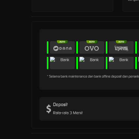
* Selama bank maintenance dan bank offline deposit dan penarik
Deposit
Rata-rata 3 Menit