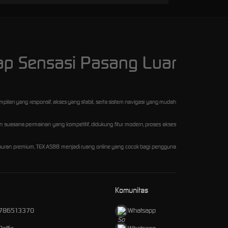
ap Sensasi Pasang Luar
ilan yang responsif, akses yang stabil, serta sistem navigasi yang mudah
suasana permainan yang kompetitif, didukung fitur modern, proses akses
 hiburan premium, TEXAS88 menjadi ruang online yang cocok bagi pengguna
Komunitas
786513370
Whatsapp