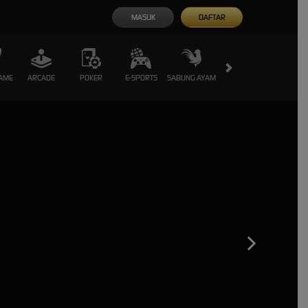
MASUK
DAFTAR
GAME
ARCADE
POKER
E-SPORTS
SABUNG AYAM
PROMOSI