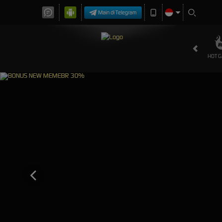
Main di Telegram
HOT 