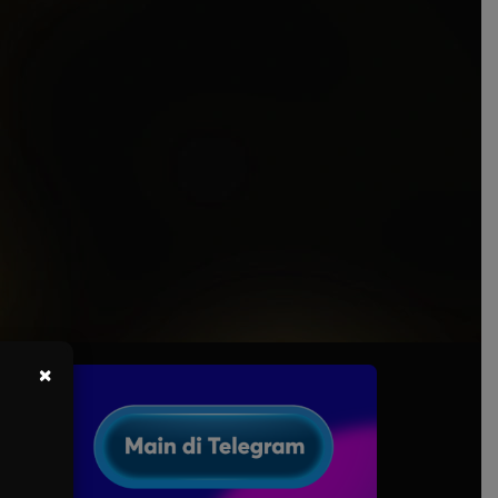
Pindai kode
untuk Und
Android A
×